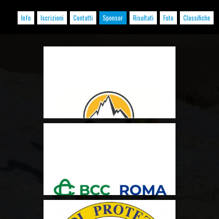
Info
Iscrizioni
Contatti
Sponsor
Risultati
Foto
Classifiche