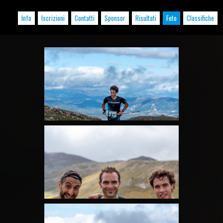
Info
Iscrizioni
Contatti
Sponsor
Risultati
Foto
Classifiche