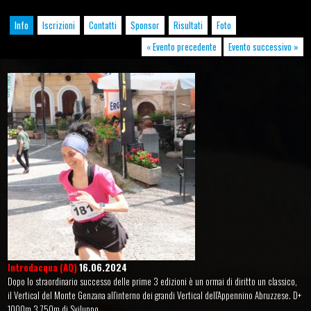
Info
Iscrizioni
Contatti
Sponsor
Risultati
Foto
« Evento precedente
Evento successivo »
Introdacqua (AQ)
16.06.2024
Dopo lo straordinario successo delle prime 3 edizioni è un ormai di diritto un classico,
il Vertical del Monte Genzana all’interno dei grandi Vertical dell’Appennino Abruzzese. D+
1000m 3.750m di Sviluppo.