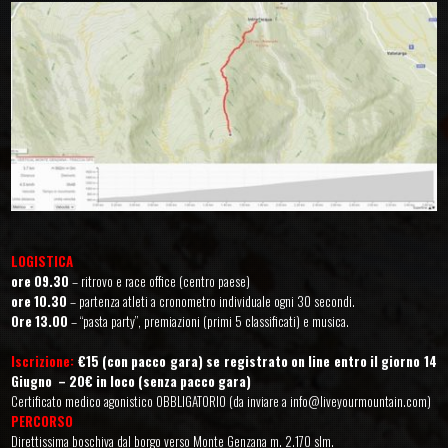
LOGISTICA
ore 09.30
– ritrovo e race office (centro paese)
ore 10.30
– partenza atleti a cronometro individuale ogni 30 secondi.
0re 13.00
– “pasta party”, premiazioni (primi 5 classificati) e musica.
Iscrizione:
€15 (con pacco gara) se registrato on line entro il giorno 14
Giugno – 20€ in loco (senza pacco gara)
Certificato medico agonistico OBBLIGATORIO (da inviare a info@liveyourmountain.com)
PERCORSO
Direttissima boschiva dal borgo verso Monte Genzana m. 2.170 slm.