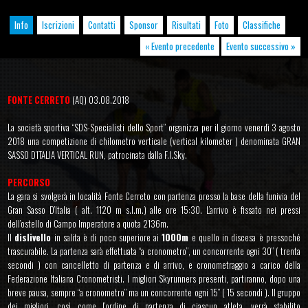
Info
Iscrizioni
Contatti
Sponsor
Risultati
Foto
Classifiche
« Evento precedente
Evento successivo »
FONTE CERRETO
(AQ) 03.08.2018
La società sportiva “SDS-Specialisti dello Sport” organizza per il giorno venerdì 3 agosto
2018 una competizione di chilometro verticale (vertical kilometer ) denominata GRAN
SASSO D’ITALIA VERTICAL RUN, patrocinata dalla F.I.Sky.
PERCORSO
La gara si svolgerà in località Fonte Cerreto con partenza presso la base della funivia del
Gran Sasso D’Italia ( alt. 1120 m s.l.m.) alle ore 15:30. L’arrivo è fissato nei pressi
dell’ostello di Campo Imperatore a quota 2136m.
Il
dislivello
in salita è di poco superiore ai
1000m
e quello in discesa è pressoché
trascurabile. La partenza sarà effettuata “a cronometro”, un concorrente ogni 30” ( trenta
secondi ) con cancelletto di partenza e di arrivo, e cronometraggio a carico della
Federazione Italiana Cronometristi. I migliori Skyrunners presenti, partiranno, dopo una
breve pausa, sempre “a cronometro” ma un concorrente ogni 15” ( 15 secondi ). Il gruppo
dei migliori, così come l’ordine di partenza di ciascun atleta, verrà stabilito