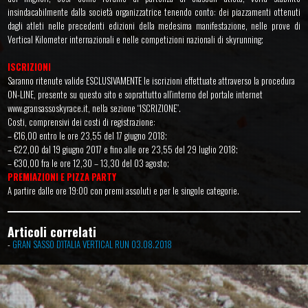
insindacabilmente dalla società organizzatrice tenendo conto: dei piazzamenti ottenuti
dagli atleti nelle precedenti edizioni della medesima manifestazione, nelle prove di
Vertical Kilometer internazionali e nelle competizioni nazionali di skyrunning;
ISCRIZIONI
Saranno ritenute valide ESCLUSIVAMENTE le iscrizioni effettuate attraverso la procedura
ON-LINE, presente su questo sito e soprattutto all’interno del portale internet
www.gransassoskyrace.it, nella sezione “ISCRIZIONE”.
Costi, comprensivi dei costi di registrazione:
– €16,00 entro le ore 23,55 del 17 giugno 2018;
– €22,00 dal 19 giugno 2017 e fino alle ore 23,55 del 29 luglio 2018;
– €30,00 fra le ore 12,30 – 13,30 del 03 agosto;
PREMIAZIONI E PIZZA PARTY
A partire dalle ore 19:00 con premi assoluti e per le singole categorie.
Articoli correlati
-
GRAN SASSO D’ITALIA VERTICAL RUN 03.08.2018