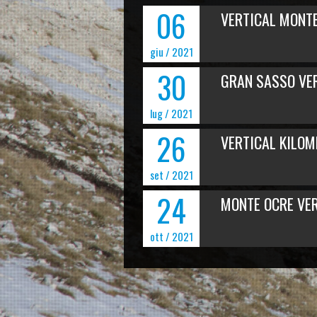
06
VERTICAL MONTE
giu / 2021
30
GRAN SASSO VERT
lug / 2021
26
VERTICAL KILOM
set / 2021
24
MONTE OCRE VERT
ott / 2021