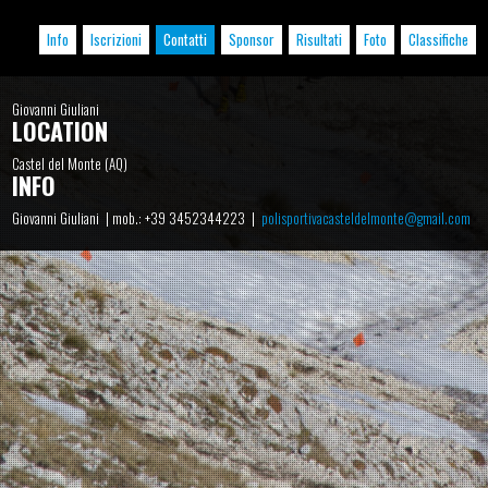
Info
Iscrizioni
Contatti
Sponsor
Risultati
Foto
Classifiche
Giovanni Giuliani
LOCATION
Castel del Monte (AQ)
INFO
Giovanni Giuliani | mob.: +39 3452344223 |
polisportivacasteldelmonte@gmail.com