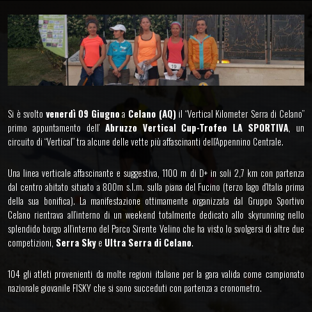
Si è svolto
venerdì 09 Giugno
a
Celano (AQ)
il “Vertical Kilometer Serra di Celano”
primo appuntamento dell’
Abruzzo Vertical Cup-Trofeo LA SPORTIVA
, un
circuito di “Vertical” tra alcune delle vette più affascinanti dell’Appennino Centrale.
Una linea verticale affascinante e suggestiva, 1100 m di D+ in soli 2,7 km con partenza
dal centro abitato situato a 800m s.l.m. sulla piana del Fucino (terzo lago d’Italia prima
della sua bonifica). La manifestazione ottimamente organizzata dal Gruppo Sportivo
Celano rientrava all’interno di un weekend totalmente dedicato allo skyrunning nello
splendido borgo all’interno del Parco Sirente Velino che ha visto lo svolgersi di altre due
competizioni,
Serra Sky
e
Ultra Serra di Celano
.
104 gli atleti provenienti da molte regioni italiane per la gara valida come campionato
nazionale giovanile FISKY che si sono succeduti con partenza a cronometro.